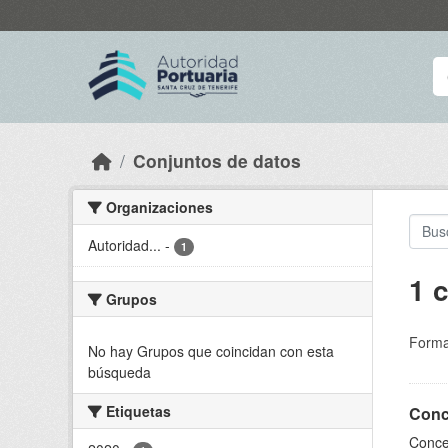
Skip to main content
Conjuntos de datos
Organizaciones
Autoridad...
-
1
1 
Grupos
Forma
No hay Grupos que coincidan con esta
búsqueda
Etiquetas
Conce
Conces