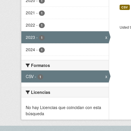
2020
-
1
CSV
2021
-
1
2022
-
1
Usted t
2023
-
x
1
2024
-
1
Formatos
CSV
-
x
1
Licencias
No hay Licencias que coincidan con esta
búsqueda