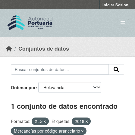
Skip to main content
Iniciar Sesión
Conjuntos de datos
Ordenar por
1 conjunto de datos encontrado
Formatos:
XLS
Etiquetas:
2018
Mercancías por código arancelario