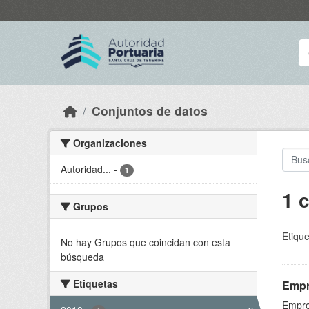
Skip to main content
Conjuntos de datos
Organizaciones
Autoridad...
-
1
1 
Grupos
Etique
No hay Grupos que coincidan con esta
búsqueda
Etiquetas
Empr
Empre