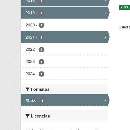
2018
-
x
1
XLSX
2019
-
x
1
2020
-
1
Usted t
2021
-
x
1
2022
-
1
2023
-
1
2024
-
1
Formatos
XLSX
-
x
1
Licencias