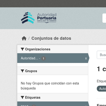
Skip to main content
Conjuntos de datos
Organizaciones
Autoridad...
-
x
1
1 
Grupos
Etique
No hay Grupos que coincidan con esta
búsqueda
Auto
Etiquetas
Empr