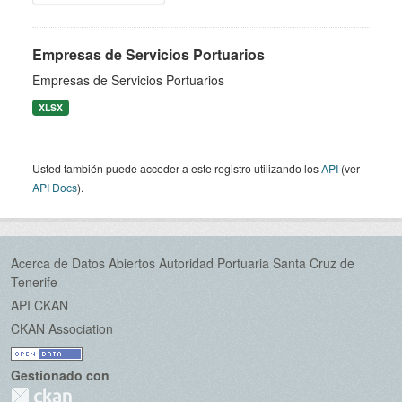
Empresas de Servicios Portuarios
Empresas de Servicios Portuarios
XLSX
Usted también puede acceder a este registro utilizando los
API
(ver
API Docs
).
Acerca de Datos Abiertos Autoridad Portuaria Santa Cruz de
Tenerife
API CKAN
CKAN Association
Gestionado con