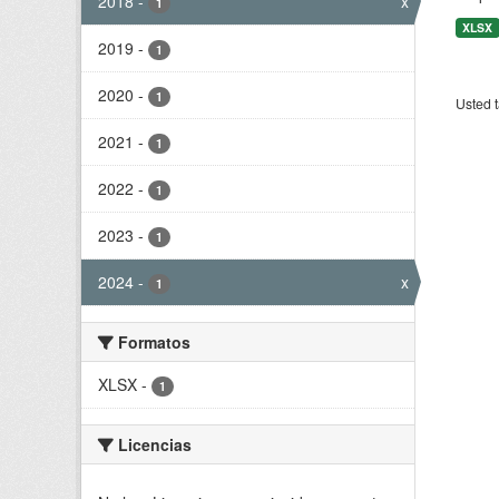
2018
-
x
1
XLSX
2019
-
1
2020
-
1
Usted t
2021
-
1
2022
-
1
2023
-
1
2024
-
x
1
Formatos
XLSX
-
1
Licencias