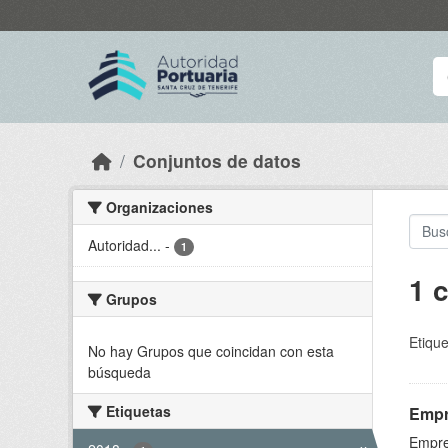
Skip to main content
Conjuntos de datos
Organizaciones
Autoridad...
-
1
1 
Grupos
Etique
No hay Grupos que coincidan con esta
búsqueda
Etiquetas
Empr
Empre