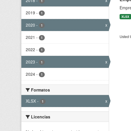
2018
-
x
1
Empre
2019
-
1
XLSX
2020
-
x
1
Usted t
2021
-
1
2022
-
1
2023
-
x
1
2024
-
1
Formatos
XLSX
-
x
1
Licencias