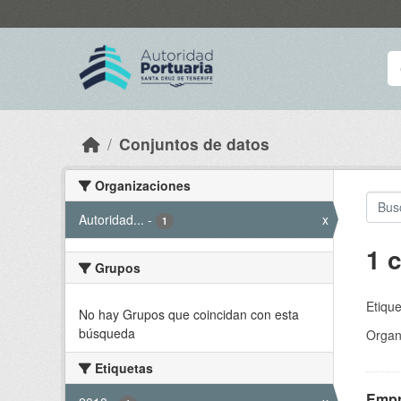
Skip to main content
Conjuntos de datos
Organizaciones
Autoridad...
-
x
1
1 
Grupos
Etique
No hay Grupos que coincidan con esta
búsqueda
Organ
Etiquetas
Empr