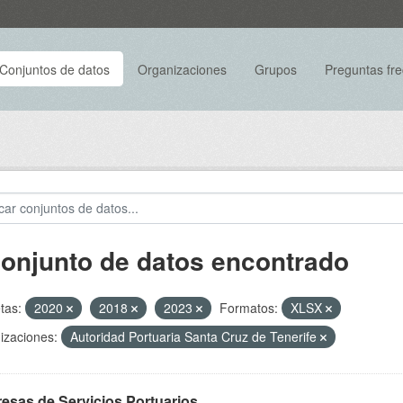
Conjuntos de datos
Organizaciones
Grupos
Preguntas fr
conjunto de datos encontrado
tas:
2020
2018
2023
Formatos:
XLSX
izaciones:
Autoridad Portuaria Santa Cruz de Tenerife
esas de Servicios Portuarios