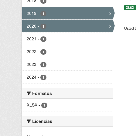
2018
-
1
XLSX
2019
-
x
1
2020
-
x
1
Usted t
2021
-
1
2022
-
1
2023
-
1
2024
-
1
Formatos
XLSX
-
1
Licencias