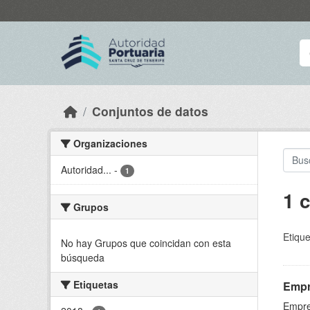
Skip to main content
Conjuntos de datos
Organizaciones
Autoridad...
-
1
1 
Grupos
Etique
No hay Grupos que coincidan con esta
búsqueda
Etiquetas
Empr
Empre