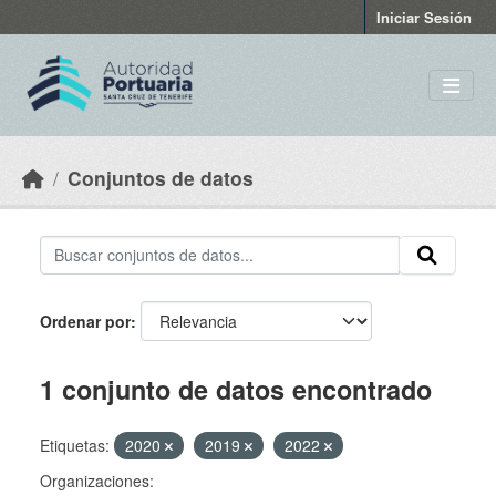
Skip to main content
Iniciar Sesión
Conjuntos de datos
Ordenar por
1 conjunto de datos encontrado
Etiquetas:
2020
2019
2022
Organizaciones: