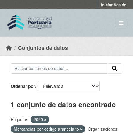
Skip to main content
Iniciar Sesión
Conjuntos de datos
Ordenar por
1 conjunto de datos encontrado
Etiquetas:
2020
Mercancías por código arancelario
Organizaciones: