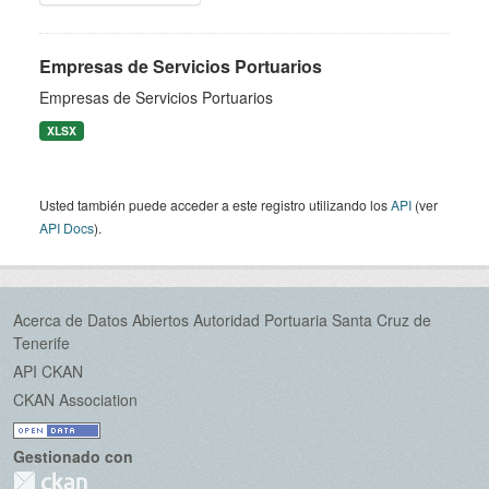
Empresas de Servicios Portuarios
Empresas de Servicios Portuarios
XLSX
Usted también puede acceder a este registro utilizando los
API
(ver
API Docs
).
Acerca de Datos Abiertos Autoridad Portuaria Santa Cruz de
Tenerife
API CKAN
CKAN Association
Gestionado con