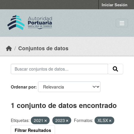
Skip to main content
Iniciar Sesión
Conjuntos de datos
Ordenar por
1 conjunto de datos encontrado
Etiquetas:
2021
2023
Formatos:
XLSX
Filtrar Resultados