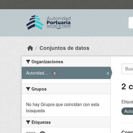
Skip to main content
Conjuntos de datos
Organizaciones
Autoridad...
-
x
2
2 
Grupos
Etique
No hay Grupos que coincidan con esta
búsqueda
Auto
Etiquetas
Conce