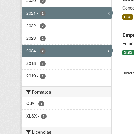
2020
-
2
Conces
2021
-
x
2
CSV
2022
-
2
Empr
2023
-
2
Empre
2024
-
x
2
XLSX
2018
-
1
Usted t
2019
-
1
Formatos
CSV
-
1
XLSX
-
1
Licencias