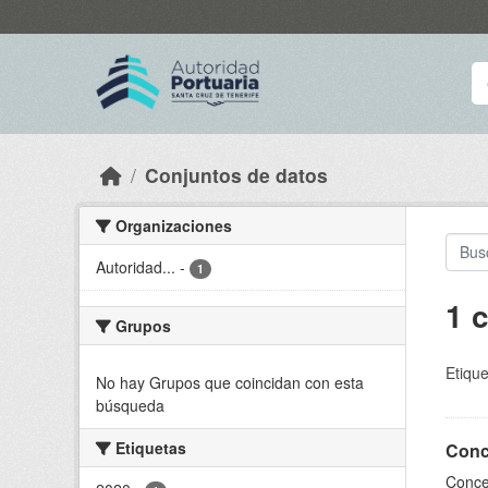
Skip to main content
Conjuntos de datos
Organizaciones
Autoridad...
-
1
1 
Grupos
Etique
No hay Grupos que coincidan con esta
búsqueda
Etiquetas
Conce
Conces