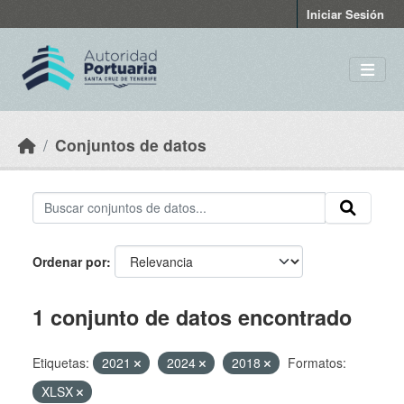
Skip to main content
Iniciar Sesión
Conjuntos de datos
Ordenar por
1 conjunto de datos encontrado
Etiquetas:
2021
2024
2018
Formatos:
XLSX