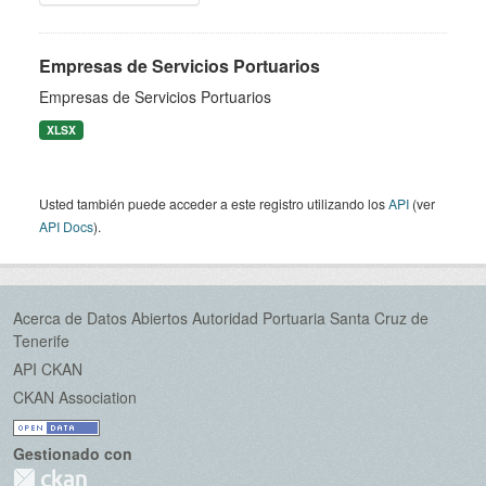
Empresas de Servicios Portuarios
Empresas de Servicios Portuarios
XLSX
Usted también puede acceder a este registro utilizando los
API
(ver
API Docs
).
Acerca de Datos Abiertos Autoridad Portuaria Santa Cruz de
Tenerife
API CKAN
CKAN Association
Gestionado con