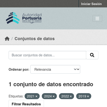
Skip to main content
Iniciar Sesión
Conjuntos de datos
Ordenar por
1 conjunto de datos encontrado
Etiquetas:
2021
2024
2022
2019
Filtrar Resultados