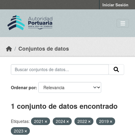
Skip to main content
Iniciar Sesión
Conjuntos de datos
Ordenar por
1 conjunto de datos encontrado
Etiquetas:
2021
2024
2022
2019
2023