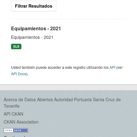
Filtrar Resultados
Equipamientos - 2021
Equipamientos - 2021
XLS
Usted también puede acceder a este registro utilizando los
API
(ver
API Docs
).
Acerca de Datos Abiertos Autoridad Portuaria Santa Cruz de
Tenerife
API CKAN
CKAN Association