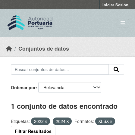
Skip to main content
Iniciar Sesión
Conjuntos de datos
Ordenar por
1 conjunto de datos encontrado
Etiquetas:
2022
2024
Formatos:
XLSX
Filtrar Resultados