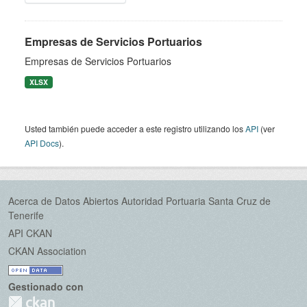
Empresas de Servicios Portuarios
Empresas de Servicios Portuarios
XLSX
Usted también puede acceder a este registro utilizando los
API
(ver
API Docs
).
Acerca de Datos Abiertos Autoridad Portuaria Santa Cruz de
Tenerife
API CKAN
CKAN Association
Gestionado con