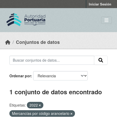
Skip to main content
Iniciar Sesión
Conjuntos de datos
Ordenar por
1 conjunto de datos encontrado
Etiquetas:
2022
Mercancías por código arancelario