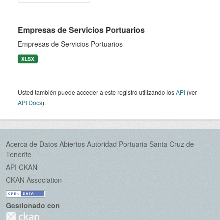
Empresas de Servicios Portuarios
Empresas de Servicios Portuarios
XLSX
Usted también puede acceder a este registro utilizando los
API
(ver
API Docs
).
Acerca de Datos Abiertos Autoridad Portuaria Santa Cruz de
Tenerife
API CKAN
CKAN Association
Gestionado con