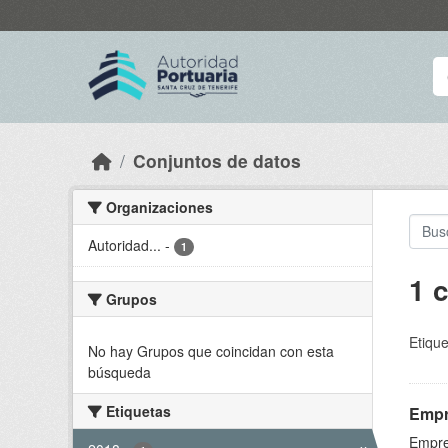
Skip to main content
Conjuntos de datos
Organizaciones
Autoridad...
-
1
1 
Grupos
Etique
No hay Grupos que coincidan con esta
búsqueda
Etiquetas
Empr
Empre