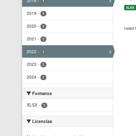
2018
-
x
1
XLSX
2019
-
1
2020
-
1
Usted t
2021
-
1
2022
-
x
1
2023
-
1
2024
-
1
Formatos
XLSX
-
1
Licencias