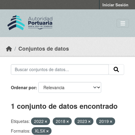
Skip to main content
Iniciar Sesión
Conjuntos de datos
Ordenar por
1 conjunto de datos encontrado
Etiquetas:
2022
2018
2023
2019
Formatos:
XLSX