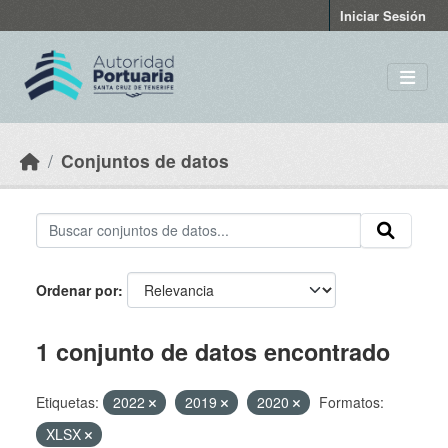
Skip to main content
Iniciar Sesión
Conjuntos de datos
Ordenar por
1 conjunto de datos encontrado
Etiquetas:
2022
2019
2020
Formatos:
XLSX