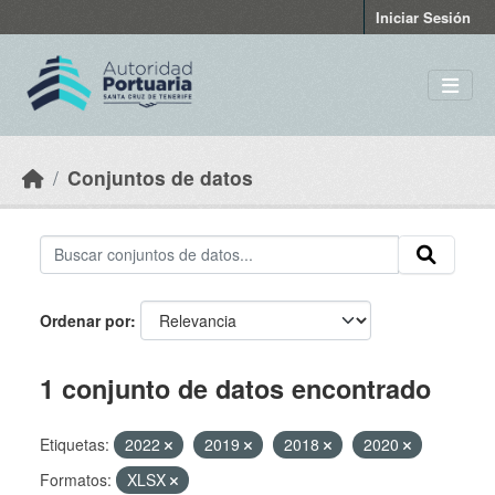
Skip to main content
Iniciar Sesión
Conjuntos de datos
Ordenar por
1 conjunto de datos encontrado
Etiquetas:
2022
2019
2018
2020
Formatos:
XLSX