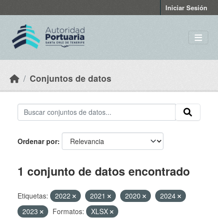
Skip to main content
Iniciar Sesión
Conjuntos de datos
Ordenar por
1 conjunto de datos encontrado
Etiquetas:
2022
2021
2020
2024
2023
Formatos:
XLSX