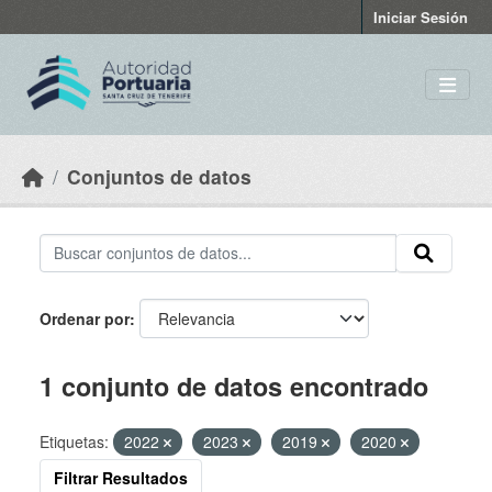
Skip to main content
Iniciar Sesión
Conjuntos de datos
Ordenar por
1 conjunto de datos encontrado
Etiquetas:
2022
2023
2019
2020
Filtrar Resultados