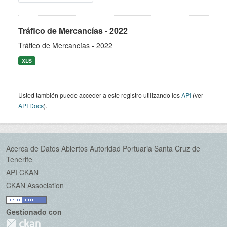
Tráfico de Mercancías - 2022
Tráfico de Mercancías - 2022
XLS
Usted también puede acceder a este registro utilizando los
API
(ver
API Docs
).
Acerca de Datos Abiertos Autoridad Portuaria Santa Cruz de
Tenerife
API CKAN
CKAN Association
Gestionado con