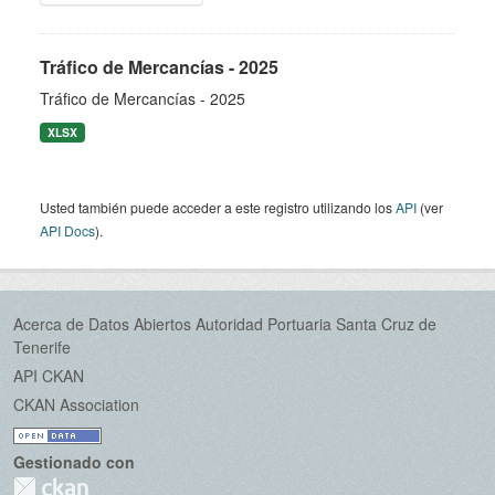
Tráfico de Mercancías - 2025
Tráfico de Mercancías - 2025
XLSX
Usted también puede acceder a este registro utilizando los
API
(ver
API Docs
).
Acerca de Datos Abiertos Autoridad Portuaria Santa Cruz de
Tenerife
API CKAN
CKAN Association
Gestionado con