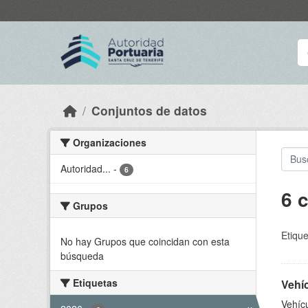
Skip to main content
Conjuntos de datos
Organizaciones
Autoridad...
-
6
6 
Grupos
Etique
No hay Grupos que coincidan con esta
búsqueda
Etiquetas
Vehí
Vehíc