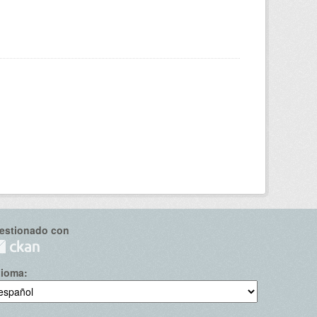
estionado con
dioma