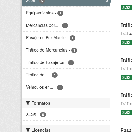
2026
-
x
6
XLSX
Equipamientos
-
1
Tráfi
Mercancías por...
-
1
Tráfic
Pasajeros Por Muelle
-
1
XLSX
Tráfico de Mercancías
-
1
Tráfi
Tráfico de Pasajeros
-
1
Tráfi
Tráfico de...
-
1
XLSX
Vehículos en...
-
1
Tráfi
Formatos
Tráfi
XLSX
XLSX
-
6
Pasaj
Licencias