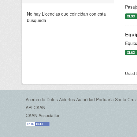
Pasaj
No hay Licencias que coincidan con esta
XLSX
búsqueda
Equi
Equip
XLSX
Usted t
Acerca de Datos Abiertos Autoridad Portuaria Santa Cruz
API CKAN
CKAN Association