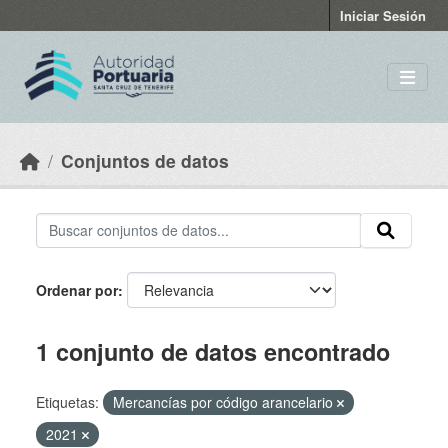
Skip to main content
Iniciar Sesión
Conjuntos de datos
Ordenar por
1 conjunto de datos encontrado
Etiquetas:
Mercancías por código arancelario
2021