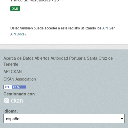
XLS
Usted también puede acceder a este registro utilizando los
API
(ver
API Docs
).
Acerca de Datos Abiertos Autoridad Portuaria Santa Cruz de
Tenerife
API CKAN
CKAN Association
Gestionado con
Idioma