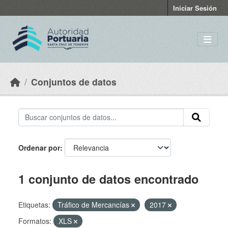
Skip to main content
Iniciar Sesión
Conjuntos de datos
Ordenar por
1 conjunto de datos encontrado
Etiquetas:
Tráfico de Mercancías
2017
Formatos:
XLS