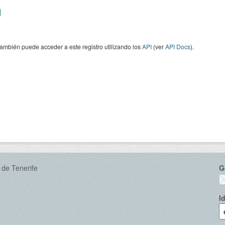
ambién puede acceder a este registro utilizando los
API
(ver
API Docs
).
 de Tenerife
G
I