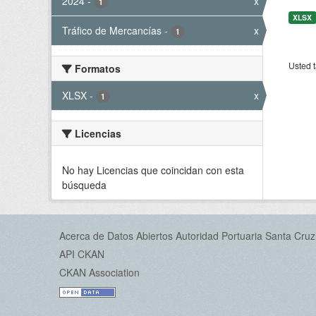
2024
-
x
1
XLSX
Tráfico de Mercancías
-
x
1
Usted t
Formatos
XLSX
-
x
1
Licencias
No hay Licencias que coincidan con esta
búsqueda
Acerca de Datos Abiertos Autoridad Portuaria Santa Cruz
API CKAN
CKAN Association