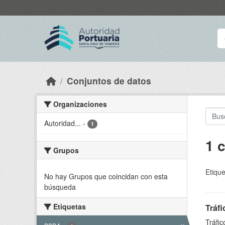
Skip to main content
Conjuntos de datos
Organizaciones
Autoridad...
-
1
1 
Grupos
Etique
No hay Grupos que coincidan con esta
búsqueda
Etiquetas
Tráfi
Tráfi