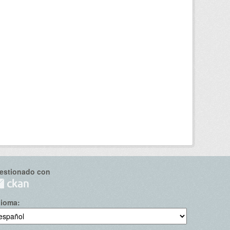
estionado con
dioma