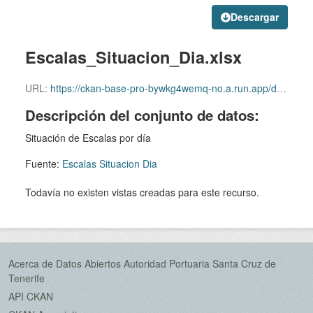
Descargar
Escalas_Situacion_Dia.xlsx
URL:
https://ckan-base-pro-bywkg4wemq-no.a.run.app/dataset/abb4eeb9-cd69-4e14-b8e9-1c6628a06e00/resource/d984646b-09e2-4957-82fd-3c5db119a572/download/escalas_situacion_dia.xlsx
Descripción del conjunto de datos:
Situación de Escalas por día
Fuente:
Escalas Situacion Dia
Todavía no existen vistas creadas para este recurso.
Acerca de Datos Abiertos Autoridad Portuaria Santa Cruz de
Tenerife
API CKAN