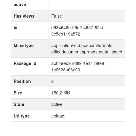
active
Has views
False
Id
d984646b-09e2-4957-82fd-
3c5db119a572
Mimetype
application/vnd.openxmlformats-
officedocument.spreadsheetml.sheet
Package id
abb4eeb9-cd69-4e14-b8e9-
1c6628a06e00
Position
2
Size
150,2 KiB
State
active
Url type
upload