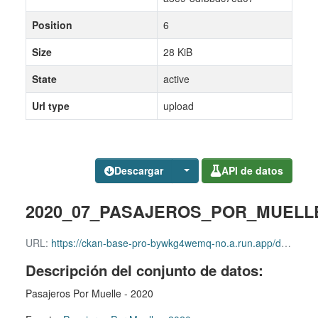
Position
6
Size
28 KiB
State
active
Url type
upload
Descargar
API de datos
2020_07_PASAJEROS_POR_MUELLE
URL:
https://ckan-base-pro-bywkg4wemq-no.a.run.app/dataset/c181fa26-b7c9-4874-a8e9-3dfbbdc7ea07/resource/2353e6fc-5b13-4a1b-a3e2-fc25c79820d6/download/2020_07_pasajeros_por_muelle.xls
Descripción del conjunto de datos:
Pasajeros Por Muelle - 2020