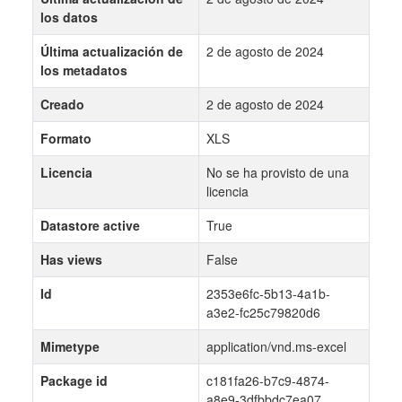
los datos
Última actualización de
2 de agosto de 2024
los metadatos
Creado
2 de agosto de 2024
Formato
XLS
Licencia
No se ha provisto de una
licencia
Datastore active
True
Has views
False
Id
2353e6fc-5b13-4a1b-
a3e2-fc25c79820d6
Mimetype
application/vnd.ms-excel
Package id
c181fa26-b7c9-4874-
a8e9-3dfbbdc7ea07