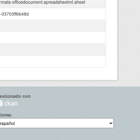
ormats-officedocument.spreadsheetml.sheet
-03703ff6648d
estionado con
dioma