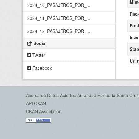
Mim
2024_10_PASAJEROS_POR_...
Pack
2024_11_PASAJEROS_POR_...
Posi
2024_12_PASAJEROS_POR_...
Size
Social
Stat
Twitter
Url 
Facebook
Acerca de Datos Abiertos Autoridad Portuaria Santa Cruz
API CKAN
CKAN Association