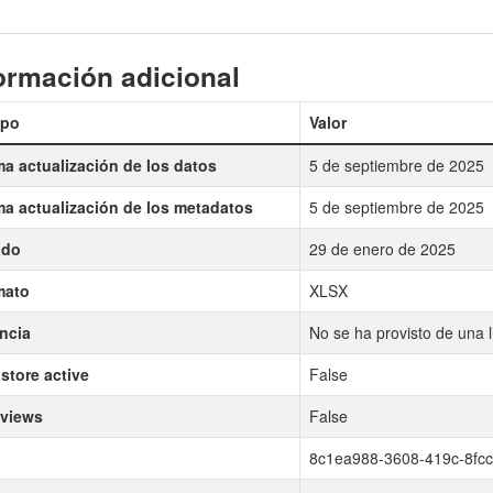
ormación adicional
po
Valor
ma actualización de los datos
5 de septiembre de 2025
ma actualización de los metadatos
5 de septiembre de 2025
ado
29 de enero de 2025
mato
XLSX
ncia
No se ha provisto de una l
store active
False
 views
False
8c1ea988-3608-419c-8fc