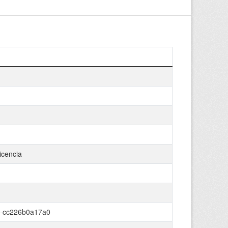
icencia
c-cc226b0a17a0