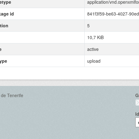
etype
application/vnd.openxmlf
age id
841f3f59-be63-4027-90ed
tion
5
10,7 KiB
e
active
type
upload
 de Tenerife
G
I