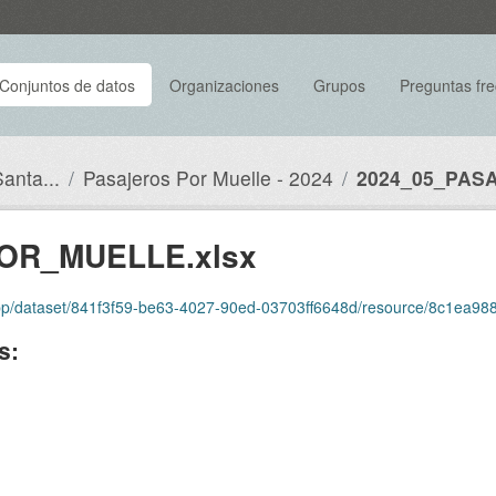
Conjuntos de datos
Organizaciones
Grupos
Preguntas fr
anta...
Pasajeros Por Muelle - 2024
2024_05_PAS
OR_MUELLE.xlsx
set/841f3f59-be63-4027-90ed-03703ff6648d/resource/8c1ea988-3608-419c-8fcc-c
s: