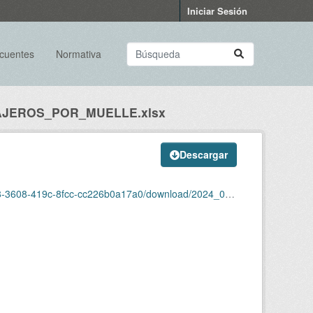
Iniciar Sesión
ecuentes
Normativa
AJEROS_POR_MUELLE.xlsx
Descargar
c226b0a17a0/download/2024_05_pasajeros_por_muelle.xlsx