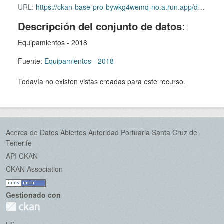
URL:
https://ckan-base-pro-bywkg4wemq-no.a.run.app/dataset/2d2aef67-96cc-48fe-a711-a0637ec0e15e/resource/9e79468e-b4bf-4727-b4df-1cab8e28ab97/download/2018_06_equipamientos.xls
Descripción del conjunto de datos:
Equipamientos - 2018
Fuente:
Equipamientos - 2018
Todavía no existen vistas creadas para este recurso.
Acerca de Datos Abiertos Autoridad Portuaria Santa Cruz de
Tenerife
API CKAN
CKAN Association
Gestionado con