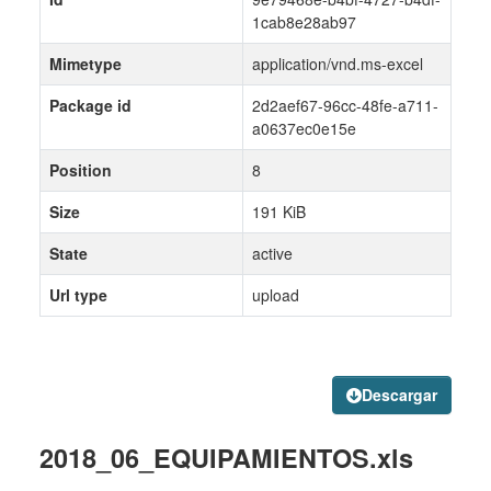
1cab8e28ab97
Mimetype
application/vnd.ms-excel
Package id
2d2aef67-96cc-48fe-a711-
a0637ec0e15e
Position
8
Size
191 KiB
State
active
Url type
upload
Descargar
2018_06_EQUIPAMIENTOS.xls