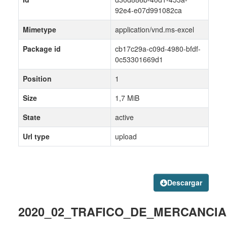
92e4-e07d991082ca
Mimetype
application/vnd.ms-excel
Package id
cb17c29a-c09d-4980-bfdf-
0c53301669d1
Position
1
Size
1,7 MiB
State
active
Url type
upload
Descargar
2020_02_TRAFICO_DE_MERCANCIAS