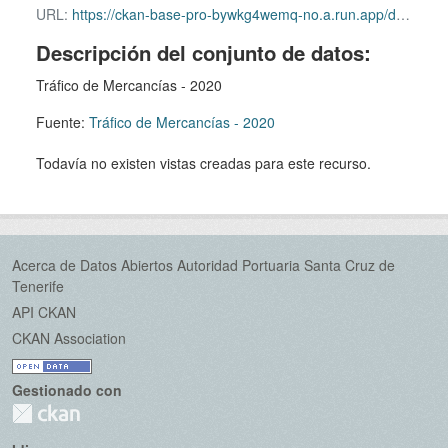
URL:
https://ckan-base-pro-bywkg4wemq-no.a.run.app/dataset/cb17c29a-c09d-4980-bfdf-0c53301669d1/resource/d30d886b-40d1-453a-92e4-e07d991082ca/download/2020_02_trafico_de_mercancias.xls
Descripción del conjunto de datos:
Tráfico de Mercancías - 2020
Fuente:
Tráfico de Mercancías - 2020
Todavía no existen vistas creadas para este recurso.
Acerca de Datos Abiertos Autoridad Portuaria Santa Cruz de
Tenerife
API CKAN
CKAN Association
Gestionado con