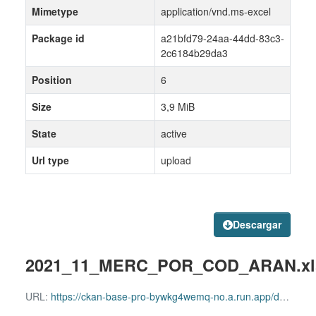
Mimetype
application/vnd.ms-excel
Package id
a21bfd79-24aa-44dd-83c3-
2c6184b29da3
Position
6
Size
3,9 MiB
State
active
Url type
upload
Descargar
2021_11_MERC_POR_COD_ARAN.xl
URL:
https://ckan-base-pro-bywkg4wemq-no.a.run.app/dataset/a21bfd79-24aa-44dd-83c3-2c6184b29da3/resource/89b54204-2d72-41be-bf0b-818c2372a47d/download/2021_11_merc_por_cod_aran.xls