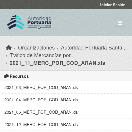
Skip to main content
Iniciar Sesión
Organizaciones
Autoridad Portuaria Santa...
Tráfico de Mercancías por...
2021_11_MERC_POR_COD_ARAN.xls
Recursos
2021_03_MERC_POR_COD_ARAN.xls
2021_04_MERC_POR_COD_ARAN.xls
2021_05_MERC_POR_COD_ARAN.xls
2021_12_MERC_POR_COD_ARAN.xls