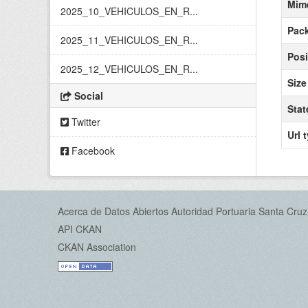
Mim
2025_10_VEHICULOS_EN_R...
Pack
2025_11_VEHICULOS_EN_R...
Posi
2025_12_VEHICULOS_EN_R...
Size
Social
Stat
Twitter
Url 
Facebook
Acerca de Datos Abiertos Autoridad Portuaria Santa Cruz
API CKAN
CKAN Association