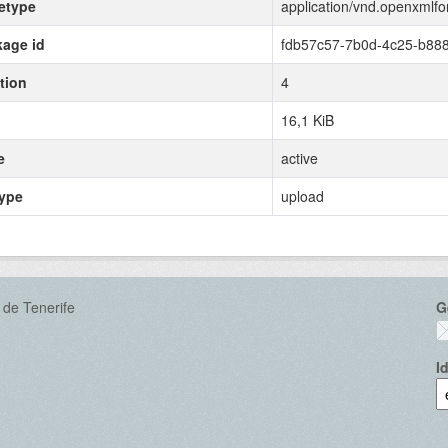
etype
application/vnd.openxmlf
age id
fdb57c57-7b0d-4c25-b88
tion
4
16,1 KiB
e
active
type
upload
 de Tenerife
G
I