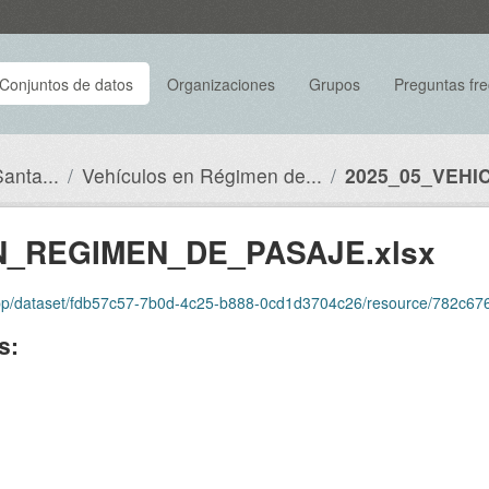
Conjuntos de datos
Organizaciones
Grupos
Preguntas fr
anta...
Vehículos en Régimen de...
2025_05_VEHI
N_REGIMEN_DE_PASAJE.xlsx
/fdb57c57-7b0d-4c25-b888-0cd1d3704c26/resource/782c6760-325d-451b-b52d-fa1f7ba0
s: