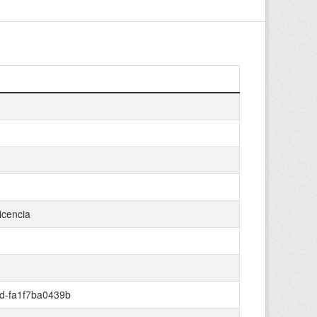
icencia
d-fa1f7ba0439b