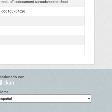
ormats-officedocument.spreadsheetml.sheet
8-0cd1d3704c26
estionado con
dioma