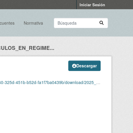
Iniciar Sesión
ecuentes
Normativa
CULOS_EN_REGIME...
Descargar
439b/download/2025_05_vehiculos_en_regimen_de_pasaje.xlsx