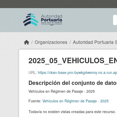
Skip to main content
Organizaciones
Autoridad Portuaria S
2025_05_VEHICULOS_E
URL:
https://ckan-base-pro-bywkg4wemq-no.a.run.app/dataset
Descripción del conjunto de dato
Vehículos en Régimen de Pasaje - 2025
Fuente:
Vehículos en Régimen de Pasaje - 2025
Todavía no existen vistas creadas para este recurso.