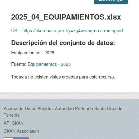
2025_04_EQUIPAMIENTOS.xlsx
URL:
https://ckan-base-pro-bywkg4wemq-no.a.run.app/dataset/bde91a29-6fbe-45bd-ab86-3a1b3c57fe5e/resource/84d94180-1aa3-40b7-bc2d-9a975aeba246/download/2025_04_equipamientos.xlsx
Descripción del conjunto de datos:
Equipamientos - 2025
Fuente:
Equipamientos - 2025
Todavía no existen vistas creadas para este recurso.
Acerca de Datos Abiertos Autoridad Portuaria Santa Cruz de
Tenerife
API CKAN
CKAN Association