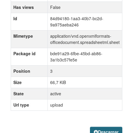
Has views
False
Id
84d94180-1aa3-40b7-bc2d-
9a975aeba246
Mimetype
application/vnd.openxmlformats-
officedocument.spreadsheetml.sheet
Package id
bde91a29-6fbe-45bd-ab86-
3a1b3c57fe5e
Position
3
Size
66,7 KiB
State
active
Url type
upload
Descargar