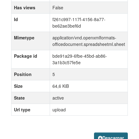
Has views
False
Id
f261c997-117f-4156-8a77-
be62ae3bef6d
Mimetype
application/vnd.openxmlformats-
officedocument.spreadsheetml.sheet
Package id
bde91a29-6fbe-45bd-ab86-
3a1b3c57fe5e
Position
5
Size
64,6 KiB
State
active
Url type
upload
Descargar