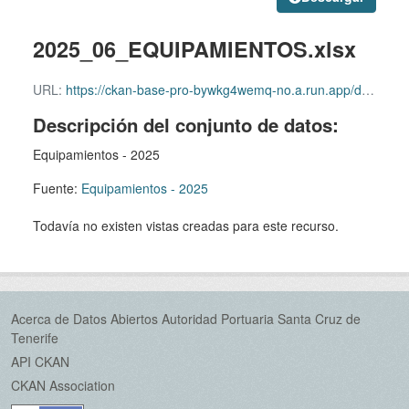
2025_06_EQUIPAMIENTOS.xlsx
URL:
https://ckan-base-pro-bywkg4wemq-no.a.run.app/dataset/bde91a29-6fbe-45bd-ab86-3a1b3c57fe5e/resource/f261c997-117f-4156-8a77-be62ae3bef6d/download/2025_06_equipamientos.xlsx
Descripción del conjunto de datos:
Equipamientos - 2025
Fuente:
Equipamientos - 2025
Todavía no existen vistas creadas para este recurso.
Acerca de Datos Abiertos Autoridad Portuaria Santa Cruz de
Tenerife
API CKAN
CKAN Association