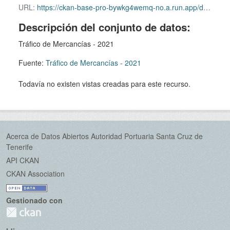
URL:
https://ckan-base-pro-bywkg4wemq-no.a.run.app/dataset/495490f7-bf17-422d-a510-75a9dab35660/resource/0b109612-a1fe-471c-95a7-582867366a78/download/2021_02_trafico_de_mercancias.xls
Descripción del conjunto de datos:
Tráfico de Mercancías - 2021
Fuente:
Tráfico de Mercancías - 2021
Todavía no existen vistas creadas para este recurso.
Acerca de Datos Abiertos Autoridad Portuaria Santa Cruz de
Tenerife
API CKAN
CKAN Association
Gestionado con