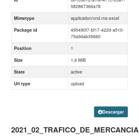
582867366a78
Mimetype
application/vnd.ms-excel
Package id
495490f7-bf17-422d-a510-
75a9dab35660
Position
1
Size
1,6 MiB
State
active
Url type
upload
Descargar
2021_02_TRAFICO_DE_MERCANCIAS