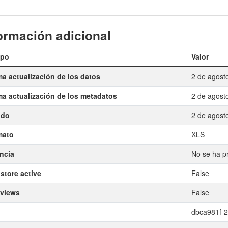
ormación adicional
po
Valor
ma actualización de los datos
2 de agost
ma actualización de los metadatos
2 de agost
ado
2 de agost
mato
XLS
ncia
No se ha pr
store active
False
 views
False
dbca981f-2