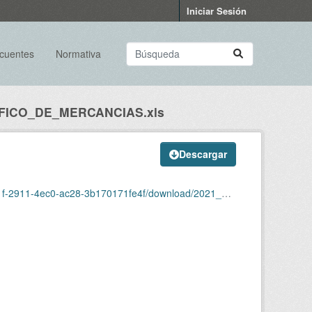
Iniciar Sesión
ecuentes
Normativa
FICO_DE_MERCANCIAS.xls
Descargar
b170171fe4f/download/2021_06_trafico_de_mercancias.xls