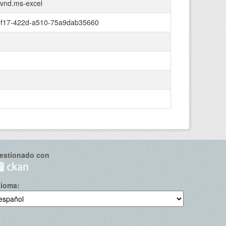
/vnd.ms-excel
bf17-422d-a510-75a9dab35660
estionado con
dioma