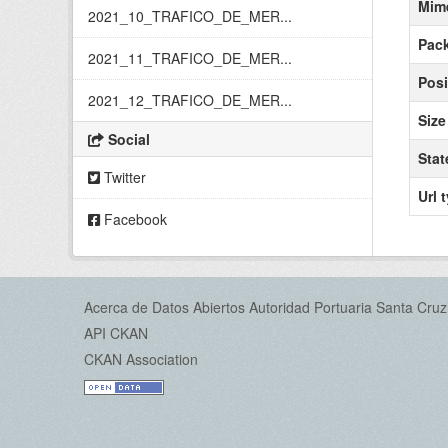
Mim
2021_10_TRAFICO_DE_MER...
Pack
2021_11_TRAFICO_DE_MER...
Posi
2021_12_TRAFICO_DE_MER...
Size
Social
Stat
Twitter
Url 
Facebook
Acerca de Datos Abiertos Autoridad Portuaria Santa Cruz
API CKAN
CKAN Association