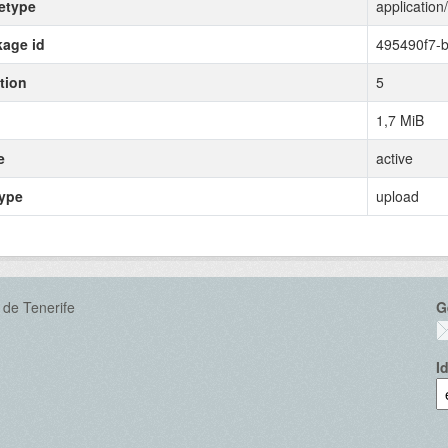
etype
application
age id
495490f7-
tion
5
1,7 MiB
e
active
type
upload
 de Tenerife
G
I