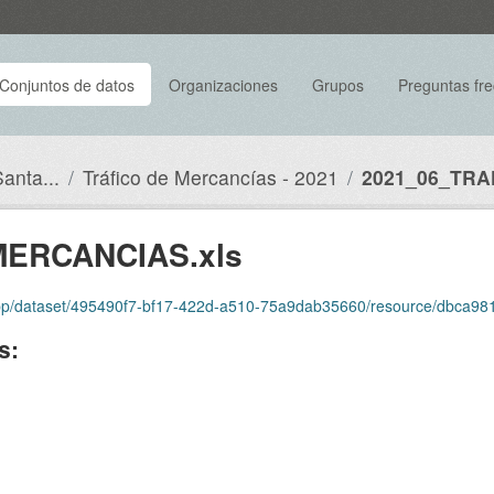
Conjuntos de datos
Organizaciones
Grupos
Preguntas fr
anta...
Tráfico de Mercancías - 2021
2021_06_TRA
ERCANCIAS.xls
set/495490f7-bf17-422d-a510-75a9dab35660/resource/dbca981f-2911-4ec0-ac28-3
s: