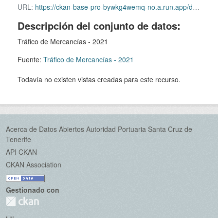
URL:
https://ckan-base-pro-bywkg4wemq-no.a.run.app/dataset/495490f7-bf17-422d-a510-75a9dab35660/resource/33635c52-72f5-414a-b296-b5a5cab73870/download/2021_09_trafico_de_mercancias.xls
Descripción del conjunto de datos:
Tráfico de Mercancías - 2021
Fuente:
Tráfico de Mercancías - 2021
Todavía no existen vistas creadas para este recurso.
Acerca de Datos Abiertos Autoridad Portuaria Santa Cruz de
Tenerife
API CKAN
CKAN Association
Gestionado con