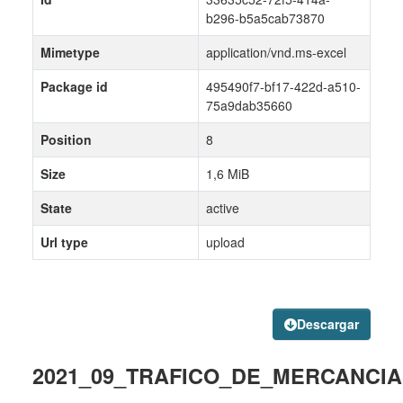
b296-b5a5cab73870
Mimetype
application/vnd.ms-excel
Package id
495490f7-bf17-422d-a510-
75a9dab35660
Position
8
Size
1,6 MiB
State
active
Url type
upload
Descargar
2021_09_TRAFICO_DE_MERCANCIAS